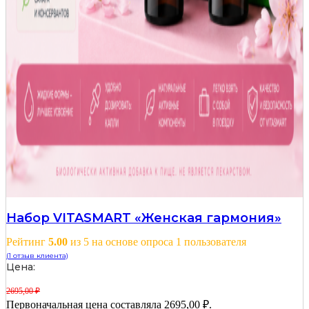
Набор VITASMART «Женская гармония»
Рейтинг
5.00
из 5 на основе опроса
1
пользователя
(
1
отзыв клиента)
Цена:
2695,00
₽
Первоначальная цена составляла 2695,00 ₽.