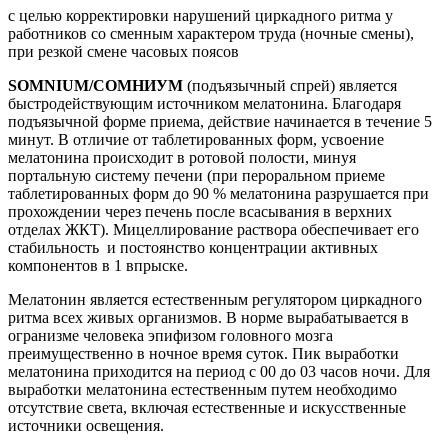
с целью корректировки нарушений циркадного ритма у
работников со сменным характером труда (ночные смены),
при резкой смене часовых поясов
SOMNIUM/СОМНИУМ
(подъязычный спрей) является
быстродействующим источником мелатонина. Благодаря
подъязычной форме приема, действие начинается в течение 5
минут. В отличие от таблетированных форм, усвоение
мелатонина происходит в ротовой полости, минуя
портальную систему печени (при пероральном приеме
таблетированных форм до 90 % мелатонина разрушается при
прохождении через печень после всасывания в верхних
отделах ЖКТ). Мицеллирование раствора обеспечивает его
стабильность и постоянство концентрации активных
компонентов в 1 впрыске.
Мелатонин является естественным регулятором циркадного
ритма всех живых организмов. В норме вырабатывается в
огранизме человека эпифизом головного мозга
преимущественно в ночное время суток. Пик выработки
мелатонина приходится на период с 00 до 03 часов ночи. Для
выработки мелатонина естественным путем необходимо
отсутствие света, включая естественные и искусственные
источники освещения.