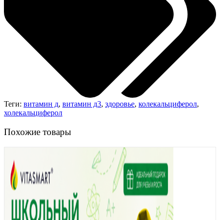
Теги:
витамин д
,
витамин д3
,
здоровье
,
колекальциферол
,
холекальциферол
Похожие товары